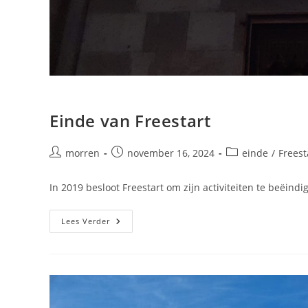
Einde van Freestart
Bericht
Bericht
Berichtcategorie:
morren
november 16, 2024
einde
/
Freest
auteur:
gepubliceerd
op:
In 2019 besloot Freestart om zijn activiteiten te beëindi
Einde
Lees Verder
Van
Freestart