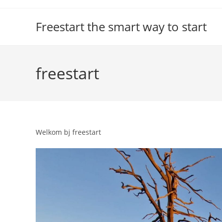
Ga
naar
Freestart the smart way to start
inhoud
freestart
Welkom bj freestart