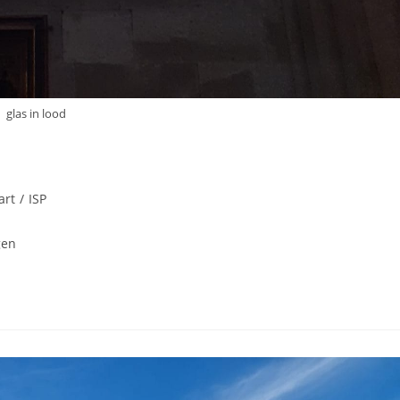
glas in lood
art
/
ISP
gen