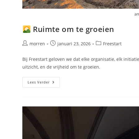
am
Ruimte om te groeien
Bericht
Bericht
Berichtcategorie:
morren
januari 23, 2026
Freestart
auteur:
gepubliceerd
op:
Bij Freestart geloven we dat elke organisatie, elk initiat
uitzicht, en de vrijheid om te groeien.
Lees Verder
Ruimte
Om
Te
Groeien