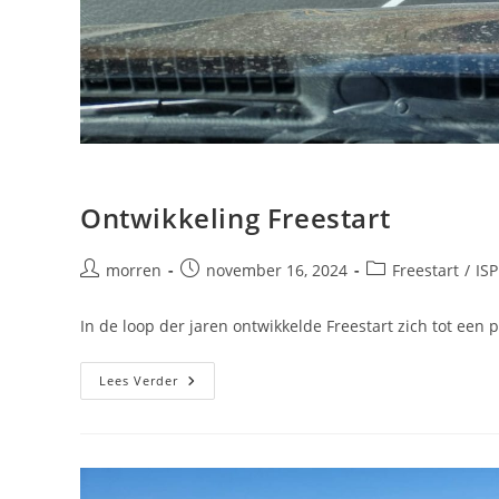
Ontwikkeling Freestart
Bericht
Bericht
Berichtcategorie:
morren
november 16, 2024
Freestart
/
ISP
auteur:
gepubliceerd
op:
In de loop der jaren ontwikkelde Freestart zich tot een 
Ontwikkeling
Lees Verder
Freestart