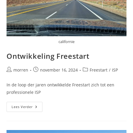
californie
Ontwikkeling Freestart
Bericht
Bericht
Berichtcategorie:
morren
november 16, 2024
Freestart
/
ISP
auteur:
gepubliceerd
op:
In de loop der jaren ontwikkelde Freestart zich tot een
professionele ISP
Ontwikkeling
Lees Verder
Freestart