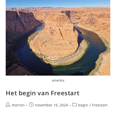
amerika
Het begin van Freestart
Bericht
Bericht
Berichtcategorie:
morren
november 16, 2024
begin
/
Freestart
auteur:
gepubliceerd
op: