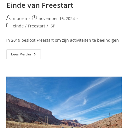
Einde van Freestart
Bericht
Bericht
morren
november 16, 2024
auteur:
gepubliceerd
Berichtcategorie:
einde
/
Freestart
/
ISP
op:
In 2019 besloot Freestart om zijn activiteiten te beëindigen
Einde
Lees Verder
Van
Freestart