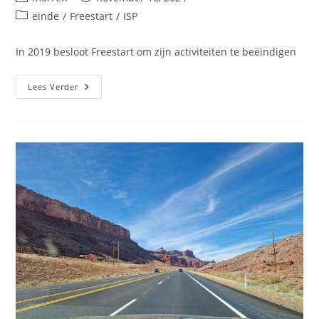
auteur:
gepubliceerd
Berichtcategorie:
einde
/
Freestart
/
ISP
op:
In 2019 besloot Freestart om zijn activiteiten te beëindigen
Einde
Lees Verder
Van
Freestart