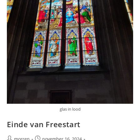
glas in lood
Einde van Freestart
Bericht
Bericht
morren
november 16, 2024