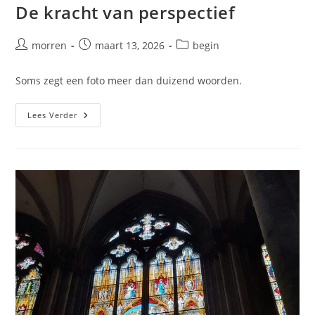
De kracht van perspectief
Bericht
Bericht
Berichtcategorie:
morren
maart 13, 2026
begin
auteur:
gepubliceerd
op:
Soms zegt een foto meer dan duizend woorden.
De
Lees Verder
Kracht
Van
Perspectief