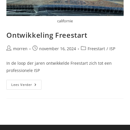
californie
Ontwikkeling Freestart
Bericht
Bericht
Berichtcategorie:
morren
november 16, 2024
Freestart
/
ISP
auteur:
gepubliceerd
op:
In de loop der jaren ontwikkelde Freestart zich tot een
professionele ISP
Ontwikkeling
Lees Verder
Freestart