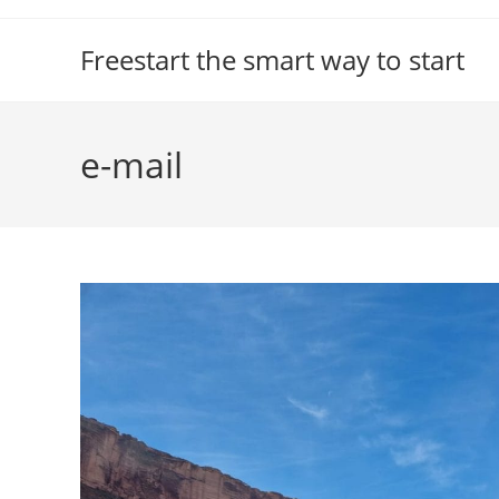
Ga
naar
Freestart the smart way to start
inhoud
e-mail